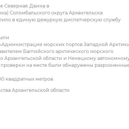
ке Северная Двина в
рка) Соломбальского округа Архангельска
упило в единую дежурную диспетчерскую службу
были
«Администрация морских портов Западной Арктик
тавителем Балтийского арктического морского
 по Архангельской области и Ненецкому автономном
те проверки на месте были обнаружены разрозненны
0 квадратных метров.
ства Архангельской области