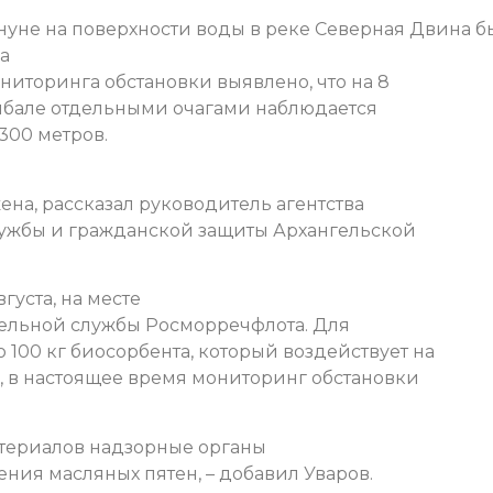
акануне на поверхности воды в реке Северная Двина б
а
ниторинга обстановки выявлено, что на 8
омбале отдельными очагами наблюдается
300 метров.
ена, рассказал руководитель агентства
ужбы и гражданской защиты Архангельской
густа, на месте
тельной службы Росморречфлота. Для
100 кг биосорбента, который воздействует на
, в настоящее время мониторинг обстановки
атериалов надзорные органы
ния масляных пятен, – добавил Уваров.