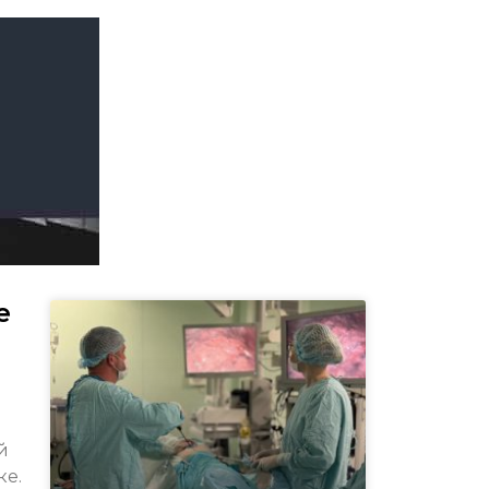
е
й
ке.