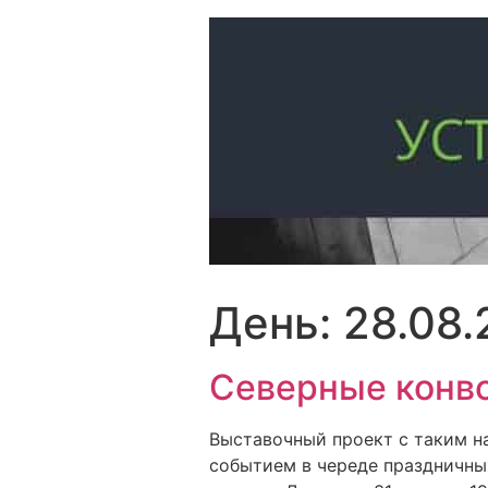
Перейти
к
содержимому
День:
28.08.
Северные конво
Выставочный проект с таким н
событием в череде праздничны