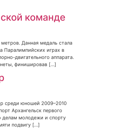
йской команде
 метров. Данная медаль стала
на Паралимпийских играх в
порно-двигательного аппарата.
анеты, финишировав […]
р
ир среди юношей 2009–2010
порт Архангельск первого
о делам молодежи и спорту
мяти подвигу […]