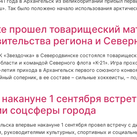
941 года в Архангельск из Великобритании прибыл пер
». Так было положено начало использования арктиче
ке прошел товарищеский ма
ительства региона и Север
ОК «Звездочка» в Северодвинске состоялся товарищес
бласти и командой Северного флота «К-21». Игра прох
летия прихода в Архангельск первого союзного конво
йный соперник, в ее составе – сильные хоккеисты, – п
накануне 1 сентября встрет
ми соцсферы города
гельска впервые накануне 1 сентября провел встречу с 
 руководителями культурных, спортивных и социальн