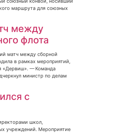
вый союзный конвой, носивший
ского маршрута для союзных
тч между
ного флота
кий матч между сборной
одила в рамках мероприятий,
я «Дервиш». — Команда
одчеркнул министр по делам
ился с
директорами школ,
ых учреждений. Мероприятие