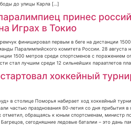
боды до улицы Карла […]
паралимпиец принес росси
на Играх в Токио
Яремчук финишировал первым в беге на дистанции 1500
манды Паралимпийского комитета России. 28 августа 
анции 1500 метров среди спортсменов с поражением о
сти стал лучшим среди 12 сильнейших параатлетов пл
 стартовал хоккейный турни
руд» в столице Поморья набирает ход хоккейный турн
али частью празднования 80-летия со дня прибытия в 
к отметил, обращаясь к юным спортсменам, министр п
Багрецов, сегодняшние ледовые баталии – это дань па