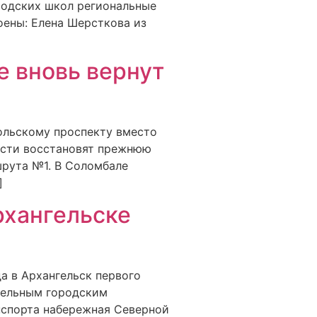
родских школ региональные
оены: Елена Шерсткова из
е вновь вернут
кольскому проспекту вместо
ласти восстановят прежнюю
шрута №1. В Соломбале
]
рхангельске
да в Архангельск первого
дельным городским
анспорта набережная Северной