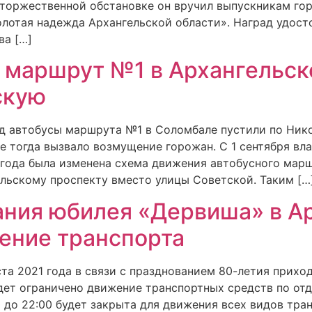
в торжественной обстановке он вручил выпускникам го
олотая надежда Архангельской области». Наград удост
ва […]
а маршрут №1 в Архангельск
скую
зад автобусы маршрута №1 в Соломбале пустили по Ни
е тогда вызвало возмущение горожан. С 1 сентября в
9 года была изменена схема движения автобусного мар
ольскому проспекту вместо улицы Советской. Таким […
ания юбилея «Дервиша» в А
ение транспорта
уста 2021 года в связи с празднованием 80-летия прихо
дет ограничено движение транспортных средств по от
00 до 22:00 будет закрыта для движения всех видов тр