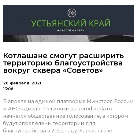
Котлашане смогут расширить
территорию благоустройства
вокруг сквера «Советов»
26 февраля, 2021
13:06
В апреле на единой платформе Минстроя России
и АНО «Диалог Регионы» za.gorodsreda.ru
начнется общественное голосование, в котором
будут определены территории для
благоустройства в 2022 году. Котлас также