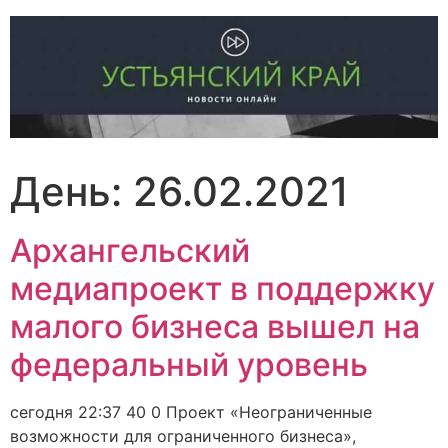
Перейти
к
содержимому
День:
26.02.2021
Архангельский
медиапроект в поддержку
малого бизнеса вышел на
федеральный уровень
сегодня 22:37 40 0 Проект «Неограниченные
возможности для ограниченного бизнеса»,