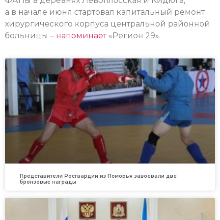
ФАПы в деревнях Левоплосская и Кидюга,
а в начале июня стартовал капитальный ремонт
хирургического корпуса центральной районной
больницы –
напоминает
«Регион 29».
Представители Росгвардии из Поморья завоевали две
бронзовые награды