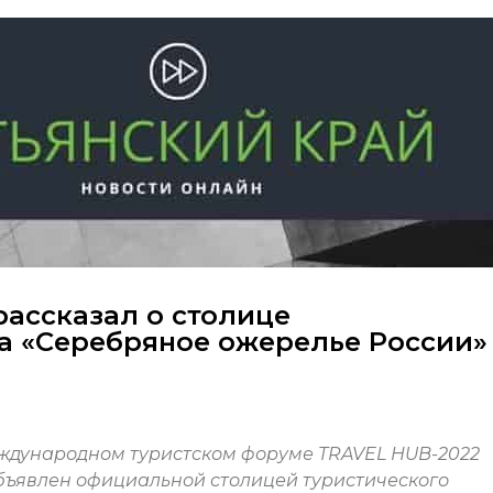
рассказал о столице
а «Серебряное ожерелье России»
ждународном туристском форуме TRAVEL HUB-2022
бъявлен официальной столицей туристического