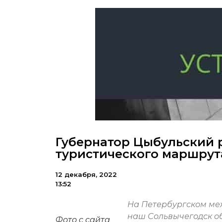
Губернатор Цыбульский 
туристического маршрут
12 декабря, 2022
13:52
На Петербургском ме
наш Сольвычегодск о
Фото с сайта