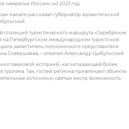
 ожерелье России» на 2023 год.
грам-канале рассказал губернатор Архангельской
ыбульский.
й столицей туристического маршрута «Серебряное
ня на Петербургском международном туристском
щила заместитель полномочного представителя
на Совершаева, – отметил Александр Цыбульский.
с многовековой историей, насчитывающей более
ия туризма. Так, гостей региона привлекают объекты
елительные источники, святые места, возможность