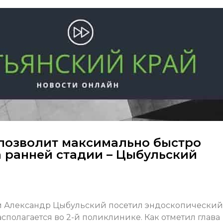
позволит максимально быстро
а ранней стадии – Цыбульский
ти Александр Цыбульский посетил эндоскопический
асполагается во 2-й поликлинике. Как отметил глава