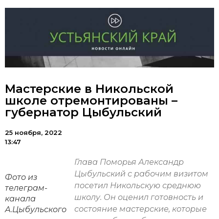
Мастерские в Никольской
школе отремонтированы –
губернатор Цыбульский
25 ноября, 2022
13:47
Глава Поморья Александр
Цыбульский с рабочим визитом
Фото из
посетил Никольскую среднюю
телеграм-
школу. Он оценил готовность и
канала
состояние мастерские, которые
А.Цыбульского