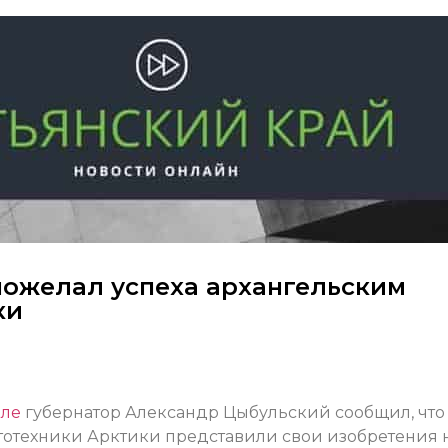
ожелал успеха архангельским
ки
але
губернатор Александр Цыбульский сообщил, что
отехники Арктики представили свои изобретения 