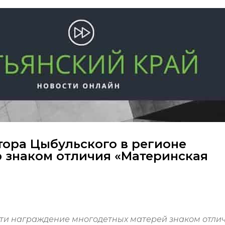
тора Цыбульского в регионе
ю знаком отличия «Материнская
сти награждение многодетных матерей знаком отли