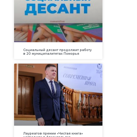
Социальный десант продолжит работу
в 20 муниципалитетах Поморья
Лауреатов премии «Чистая книга»