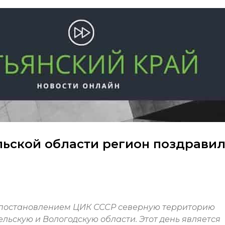
льской области регион поздрави
а постановлением ЦИК СССР северную территорию
льскую и Вологодскую области. Этот день является