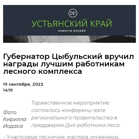
Губернатор Цыбульский вручил
награды лучшим работникам
лесного комплекса
19 сентября, 2022
14:19
Торжественное мероприятие
состоялось конференц-зале
Фото
регионального правительства в
Кирилла
преддверии Дня работника леса.
Иодаса
– Участковые лесничие, мастера, инженеры,