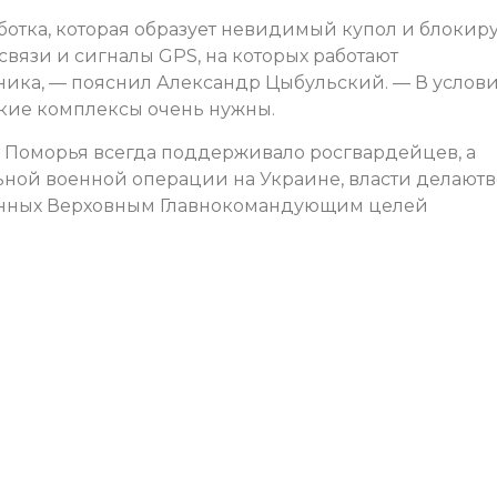
ботка, которая образует невидимый купол и блокир
связи и сигналы GPS, на которых работают
ика, — пояснил Александр Цыбульский. — В услов
кие комплексы очень нужны.
о Поморья всегда поддерживало росгвардейцев, а
льной военной операции на Украине, власти делаютв
енных Верховным Главнокомандующим целей