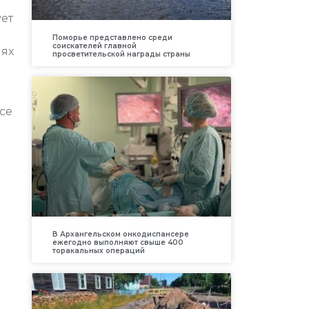
ует
Поморье представлено среди
соискателей главной
иях
просветительской награды страны
се
В Архангельском онкодиспансере
ежегодно выполняют свыше 400
торакальных операций