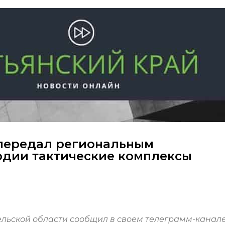
 передал региональным
рдии тактические комплексы
ельской области сообщил в своем телеграмм-канале