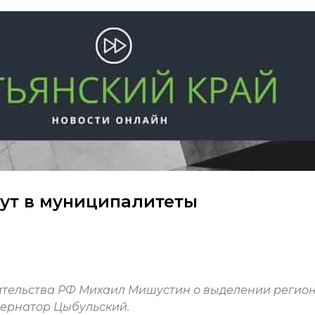
ут в муниципалитеты
вительства РФ Михаил Мишустин о выделении регио
ернатор Цыбульский.