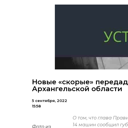
Новые «скорые» передад
Архангельской области
5 сентября, 2022
15:58
О том, что глава Пра
14 машин сообщил губ
Фото из