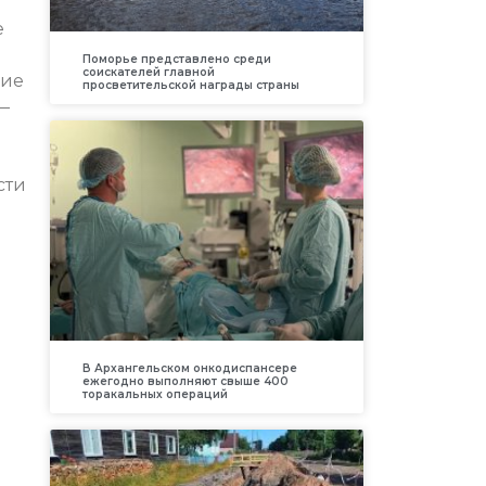
е
Поморье представлено среди
соискателей главной
кие
просветительской награды страны
—
сти
В Архангельском онкодиспансере
ежегодно выполняют свыше 400
торакальных операций