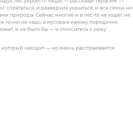
здух, лес укроет от беды, — рассказал Герасим. —
ог спрятаться, и разведчик укрыться, и вся семья мо
ми природы. Сейчас многие и в лес-то не ходят, не
уж точно не надо, а мусора я нахожу порядочно.
 может, и не было бы — и относитесь к нему
, который находит — но очень расстраивается.