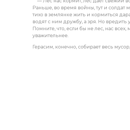
— Лес нас кормит, лес дает свежий во
Раньше, во время войны, тут и солдат м
тихо в землянке жить и кормиться дара
водят с ним дружбу, а зря. Но вредить 
Помните, что, если бы не лес, нас всех,
уважительнее.
Герасим, конечно, собирает весь мусор