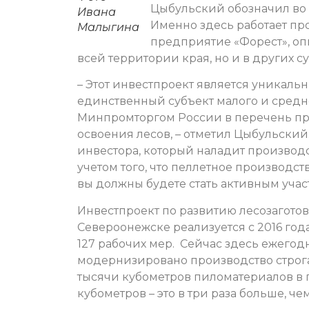
Цыбульский обозначил во 
Ивана
Именно здесь работает пр
Малыгина
предприятие «Форест», опы
всей территории края, но и в других с
– Этот инвестпроект является уникаль
единственный субъект малого и средне
Минпромторгом России в перечень пр
освоения лесов, – отметил Цыбульский
инвестора, который наладит производ
учетом того, что пеллетное производств
вы должны будете стать активным учас
Инвестпроект по развитию лесозагото
Североонежске реализуется с 2016 года
127 рабочих мер. Сейчас здесь ежегод
модернизировано производство строга
тысячи кубометров пиломатериалов в г
кубометров – это в три раза больше, чем