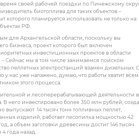
время своей рабочей поездки по Пинежскому округ
оизводитель биотоплива для таких объектов –
т которого планируется использовать не только на
убъектах РФ.
ным для Архангельской области, поскольку вы
го бизнеса, проект которого был включен
иоритетных инвестиционных проектов в области
. – Сейчас мы в том числе занимаемся поиском
ство пеллетных электростанций взамен дизельных. 
о у нас уже налажено, думаю, что работы хватит всем
тником этого процесса.
вительной и лесоперерабатывающей деятельности в
. В него инвестировано более 350 млн рублей, созд
но выпускают 14 тысяч тонн топливных пеллет,
нных изделий, работает лесопилка мощностью 42
од, а объем заготовки древесины достиг 146 тысяч
 4 года назад.