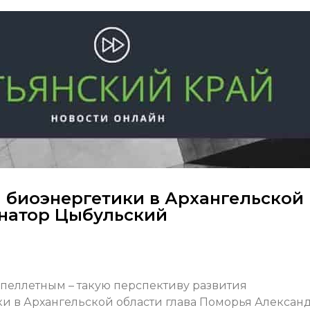
я биоэнергетики в Архангельской
рнатор Цыбульский
 пеллетным – такую перспективу развития
и в Архангельской области глава Поморья Алексан