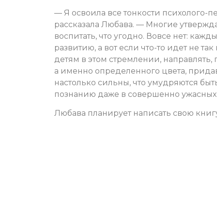
— Я освоила все тонкости психолого-
рассказала Любава. — Многие утвержда
воспитать, что угодно. Вовсе нет: каж
развитию, а вот если что-то идет не та
детям в этом стремлении, направлять, 
а именно определенного цвета, прида
настолько сильны, что умудряются бы
познанию даже в совершенно ужасных 
Любава планирует написать свою книгу