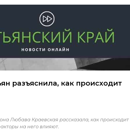
ьян разъяснила, как происходит
йона Любава Краевская рассказала, как происходит
акторы на него влияют.