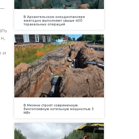
 —
В Архангельском онкодиспансере
ежегодно выполняют свыше 400
торакальных операций
ать
н,
ю и
В Мезени строят современную
биотопливную котельную мощностью 3
МВт