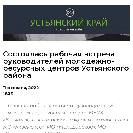
Состоялась рабочая встреча
руководителей молодежно-
ресурсных центров Устьянского
района
11 февраля, 2022
19:20
Прошла рабочая встреча руководителей
молодежно-ресурсных центров МБУК
«Устьяны», волонтерских отрядов и активистов из
МО «Киземское», МО «Малодорское», МО