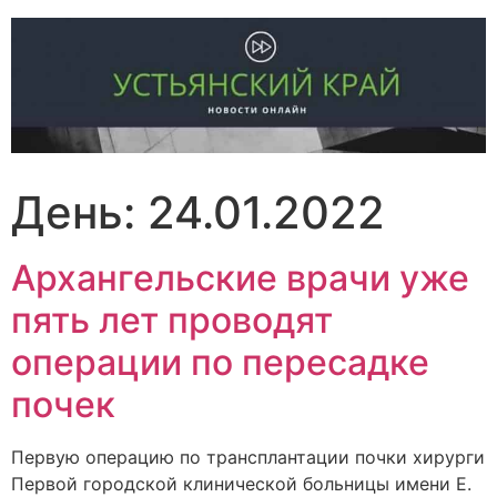
Перейти
к
содержимому
День:
24.01.2022
Архангельские врачи уже
пять лет проводят
операции по пересадке
почек
Первую операцию по трансплантации почки хирурги
Первой городской клинической больницы имени Е.