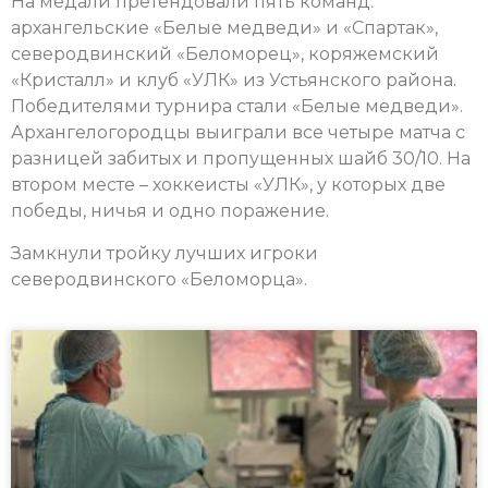
На медали претендовали пять команд:
архангельские «Белые медведи» и «Спартак»,
северодвинский «Беломорец», коряжемский
«Кристалл» и клуб «УЛК» из Устьянского района.
Победителями турнира стали «Белые медведи».
Архангелогородцы выиграли все четыре матча с
разницей забитых и пропущенных шайб 30/10. На
втором месте – хоккеисты «УЛК», у которых две
победы, ничья и одно поражение.
Замкнули тройку лучших игроки
северодвинского «Беломорца».