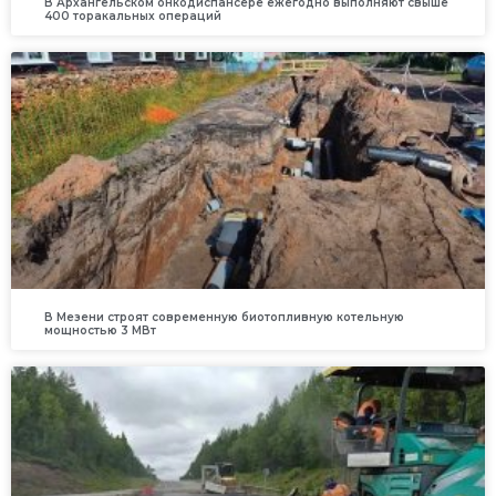
В Архангельском онкодиспансере ежегодно выполняют свыше
400 торакальных операций
В Мезени строят современную биотопливную котельную
мощностью 3 МВт