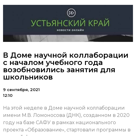
В Доме научной коллаборации
с началом учебного года
возобновились занятия для
школьников
9 сентября, 2021
12:10
На этой неделе в Доме научной коллаборации
имени М.В. Ломоносова (ДНК), созданном в 2020
году на базе САФУ в рамках национального
проекта «Образование», стартовали программы в