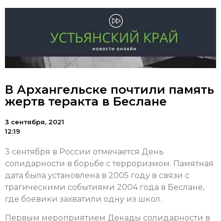
В Архангельске почтили память
жертв теракта в Беслане
3 сентября, 2021
12:19
3 сентября в России отмечается День
солидарности в борьбе с терроризмом. Памятная
дата была установлена в 2005 году в связи с
трагическими событиями 2004 года в Беслане,
где боевики захватили одну из школ.
Первым мероприятием Декады солидарности в