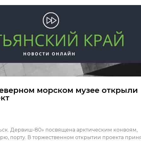
еверном морском музее открыли
кт
льск. Дервиш-80» посвящена арктическим конвоям,
рю, порту. В торжественном открытии проекта прин