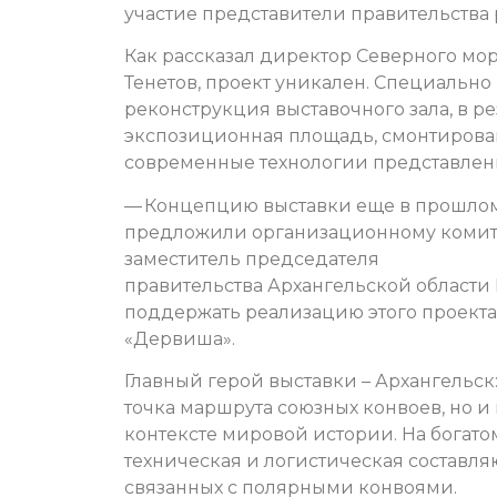
участие представители правительства р
Как рассказал директор Северного мо
Тенетов, проект уникален. Специальн
реконструкция выставочного зала, в р
экспозиционная площадь, смонтирова
современные технологии представлени
— Концепцию выставки еще в прошлом
предложили организационному комитету
заместитель председателя
правительства Архангельской области
поддержать реализацию этого проекта
«Дервиша».
Главный герой выставки – Архангельск:
точка маршрута союзных конвоев, но и
контексте мировой истории. На богат
техническая и логистическая составл
связанных с полярными конвоями.