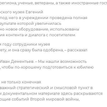
егиона, ученые, ветераны, а также иностранные гост
рского музея Евгений
о под него в учреждении проведена полная
езультате которой увеличилась
но новое оборудование, использованы
я контента и диалога с посетителем.
 году сотрудники музея
, и она сразу была одобрена, – рассказал
 Иван Дементьев. – Мы нашли возможность
, чтобы по-хорошему подготовиться к юбилею
 не только конечная
 важный стратегический и смысловой пункт в
ом документальном материале здесь раскрываются
яющие событий Второй мировой войны,