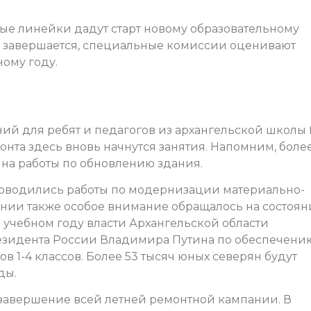
ые линейки дадут старт новому образовательному
й завершается, специальные комиссии оценивают
ому году.
ий для ребят и педагогов из архангельской школы
онта здесь вновь начнутся занятия. Напомним, боле
на работы по обновлению здания.
роводились работы по модернизации материально-
ании также особое внимание обращалось на состоян
учебном году власти Архангельской области
езидента России Владимира Путина по обеспечени
 1-4 классов. Более 53 тысяч юных северян будут
ды.
 завершение всей летней ремонтной кампании. В