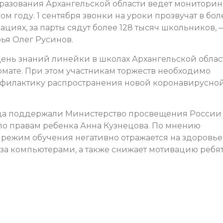
азования Архангельской области ведет мониторин
м году. 1 сентября звонки на уроки прозвучат в бол
циях, за парты сядут более 128 тысяч школьников, 
ья Олег Русинов.
 День знаний линейки в школах Архангельской облас
рмате. При этом участникам торжеств необходимо
офилактику распространения новой коронавирусно
да поддержали Министерство просвещения России
о правам ребенка Анна Кузнецова. По мнению
режим обучения негативно отражается на здоровье
за компьютерами, а также снижает мотивацию ребят