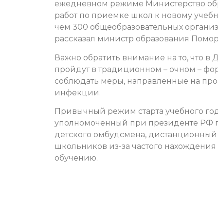
ежедневном режиме Министерство обр
работ по приемке школ к новому учебно
чем 300 общеобразовательных организа
рассказал министр образования Помор
Важно обратить внимание на то, что в
пройдут в традиционном – очном – фо
соблюдать меры, направленные на пр
инфекции.
Привычный режим старта учебного го
уполномоченный при президенте РФ п
детского омбудсмена, дистанционный 
школьников из-за частого нахождения 
обучению.