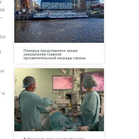
г
ее
—
ти
й
Поморье представлено среди
соискателей главной
просветительской награды страны
 и
 к