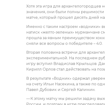
Хотя эта игра для архангелогородцев 
значения, они были полны решимости 
матче, который прошел десять дней на
Именно с таким настроем «водники» в
натиск «желто-зеленых» мурманчане см
прошла за явным преимуществом хокке
сняли все вопросы о победителе – 4:0.
Вторая половина встречи для арханге
экспериментальной. На последнем руб
игру вступил Владислав Крыльцов. Да
Кирилл Орлов стал действовать на по
В результате «Водник» одержал уверенн
на счету Ильи Насекина, а также по од
Павел Дубовик и Сергей Калинин.
— К этому матчу мы решили задачу вых
России, и поэтому в игре преследовал