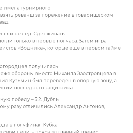
не имела турнирного
взять реванш за поражение в товарищеском
зад.
ышли не лёд. Сдерживать
огли только в первые полчаса. Затем игра
истов «Водника», которые еще в первом тайме
логородцев получилась
еже обороны вместо Михаила Заостровцева в
нил Кузьмин был переведен в опорную зону, а
зиции последнего защитника.
ую победу – 5:2. Дубль
ному разу отличились Александр Антонов,
ода в полуфинал Кубка
и свои цели, – пояснил главный тренер