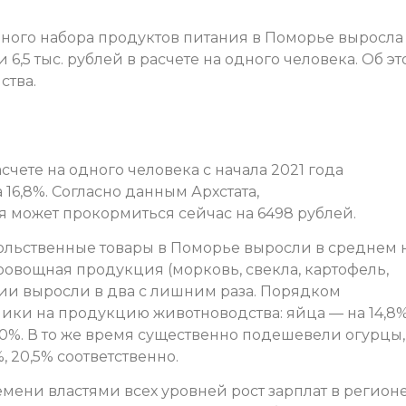
ного набора продуктов питания в Поморье выросла
и 6,5 тыс. рублей в расчете на одного человека. Об э
ства.
чете на одного человека с начала 2021 года
16,8%. Согласно данным Архстата,
 может прокормиться сейчас на 6498 рублей.
ольственные товары в Поморье выросли в среднем 
оовощная продукция (морковь, свекла, картофель,
ции выросли в два с лишним раза. Порядком
ики на продукцию животноводства: яйца — на 14,8%
7,0%. В то же время существенно подешевели огурцы,
 20,5% соответственно.
мени властями всех уровней рост зарплат в регион