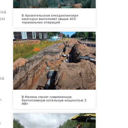
 на
В Архангельском онкодиспансере
том
ежегодно выполняют свыше 400
торакальных операций
на
В Мезени строят современную
,
биотопливную котельную мощностью 3
МВт
е