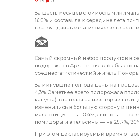
15
0
За шесть месяцев стоимость минималь
16,8% и составила к середине лета почт
говорят данные статистического ведом
Самый скромный набор продуктов в рас
подорожал в Архангельской области на 
среднестатистический житель Поморья
За минувшие полгода цены на продов
4,3%. Заметнее всего подорожала плод
капуста), где цены на некоторые пози
изменились в большую сторону и ценн
мясо птицы — на 10,4%, свинина — на 
помидоры и апельсины — на 25,7%, 26%,
При этом декларируемый время от вре