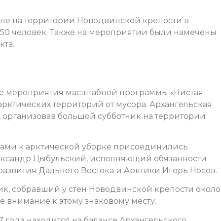
не на территории Новодвинской крепости в
 150 человек. Также на мероприятии были намечены
кта.
е мероприятия масштабной программы «Чистая
арктических территорий от мусора. Архангельская
, организовав большой субботник на территории
ками к арктической уборке присоединились
лександр Цыбульский, исполняющий обязанности
азвития Дальнего Востока и Арктики Игорь Носов.
ник, собравший у стен Новодвинской крепости около
е внимание к этому знаковому месту.
 года находится на балансе Архангельского