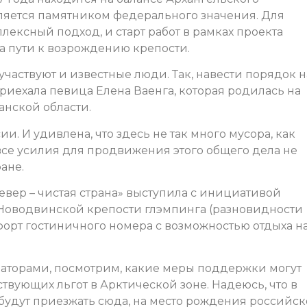
вляется памятником федерального значения. Для
ексный подход, и старт работ в рамках проекта
а пути к возрождению крепости.
частвуют и известные люди. Так, навести порядок н
иехала певица Елена Ваенга, которая родилась на
анской области.
и. И удивлена, что здесь не так много мусора, как
 все усилия для продвижения этого общего дела не
ране.
вер – чистая страна» выступила с инициативой
 Новодвинской крепости глэмпинга (разновидности
орт гостиничного номера с возможностью отдыха н
аторами, посмотрим, какие меры поддержки могут
твующих льгот в Арктической зоне. Надеюсь, что в
будут приезжать сюда, на место рождения российск