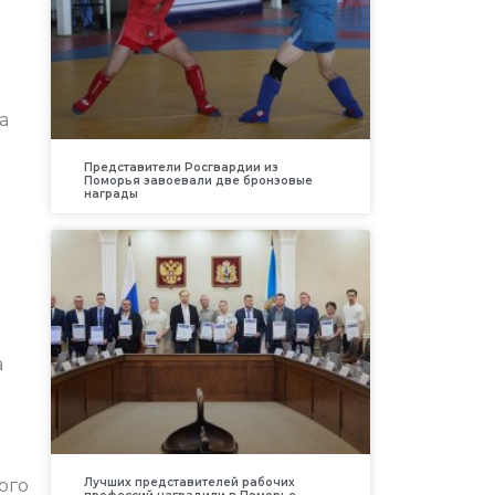
а
Представители Росгвардии из
Поморья завоевали две бронзовые
награды
а
Лучших представителей рабочих
ого