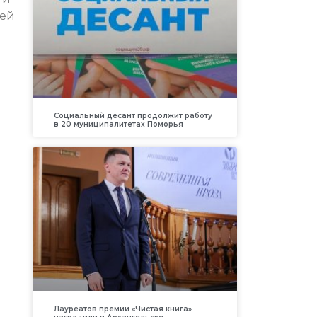
лей
Социальный десант продолжит работу
в 20 муниципалитетах Поморья
Лауреатов премии «Чистая книга»