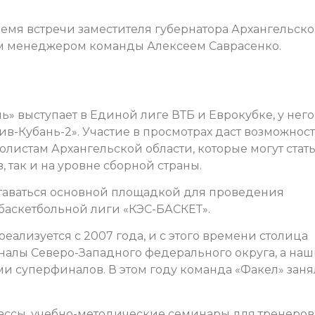
ремя встречи заместителя губернатора Архангельск
ым менеджером команды Алексеем Саврасенко.
» выступает в Единой лиге ВТБ и Еврокубке, у него
в-Кубань-2». Участие в просмотрах даст возможнос
листам Архангельской области, которые могут стат
 так и на уровне сборной страны.
ставаться основной площадкой для проведения
аскетбольной лиги «КЭС-БАСКЕТ».
ализуется с 2007 года, и с этого времени столица
алы Северо-Западного федерального округа, а на
и суперфиналов. В этом году команда «Факел» заня
лассы, учебно-методические семинары для тренеров