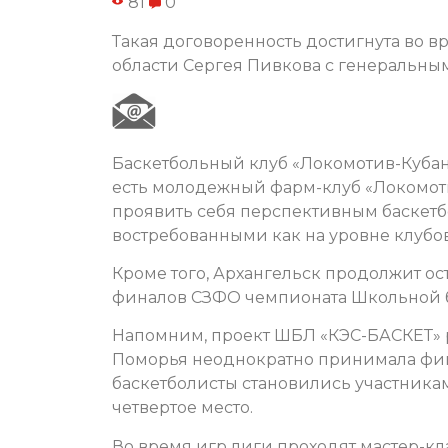
81
0
Такая договоренность достигнута во в
области Сергея Пивкова с генеральн
Баскетбольный клуб «Локомотив-Кубань
есть молодежный фарм-клуб «Локомоти
проявить себя перспективным баскетбо
востребованными как на уровне клубов,
Кроме того, Архангельск продолжит о
финалов СЗФО чемпионата Школьной б
Напомним, проект ШБЛ «КЭС-БАСКЕТ» ре
Поморья неоднократно принимала фин
баскетболисты становились участникам
четвертое место.
Во время игр лиги проходят мастер-к