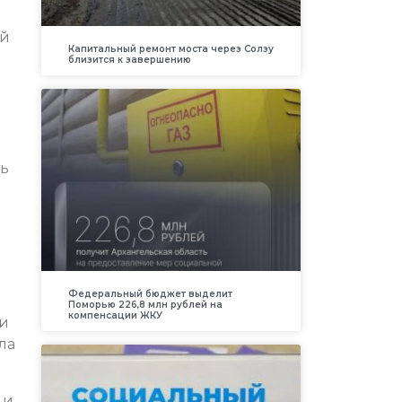
ой
Капитальный ремонт моста через Солзу
близится к завершению
ть
ь
Федеральный бюджет выделит
Поморью 226,8 млн рублей на
компенсации ЖКУ
ши
ла
 и