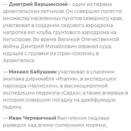
—
Дмитрий Вершинский
– один из первых
архангельских летчиков. Он совершил полет по
множеству населенных пунктов северного края,
участвовал в создании ледового аэродрома
напротив яхт-клуба, грунтового аэродрома на
Кегострове. Во время Великой Отечественной
войны Дмитрий Михайлович охранял суда,
идущие с грузами из стран-союзниц в
Архангельск.
—
Михаил Бабушкин
участвовал в спасении
экипажа дирижабля «Италия», в экспедиции
парохода «Челюскин», в высокоширотной
экспедиции ледокола «Садко», а также впервые в
истории совершил посадку на дрейфующую
льдину.
—
Иван Черевичный
был членом ледовых
разведок над всеми полярными морями,