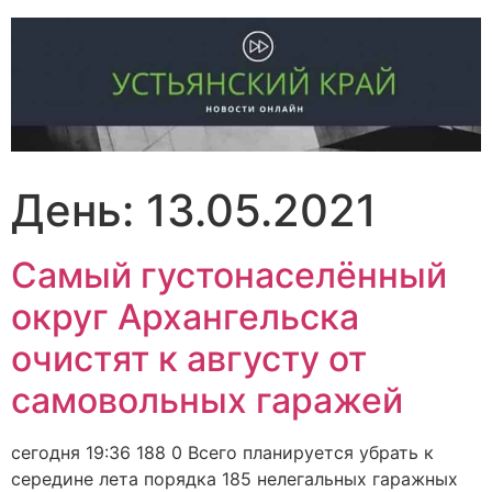
Перейти
к
содержимому
День:
13.05.2021
Самый густонаселённый
округ Архангельска
очистят к августу от
самовольных гаражей
сегодня 19:36 188 0 Всего планируется убрать к
середине лета порядка 185 нелегальных гаражных