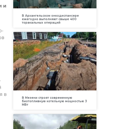
и и
В Архангельском онкодиспансере
ежегодно выполняют свыше 400
торакальных операций
о-
ов
—
й
я в
В Мезени строят современную
биотопливную котельную мощностью 3
МВт