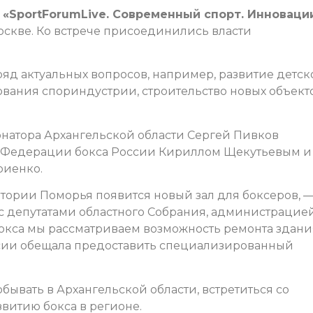
е
«SportForumLive. Современный спорт. Инноваци
оскве. Ко встрече присоединились власти
ряд актуальных вопросов, например, развитие детск
ования спориндустрии, строительство новых объект
рнатора Архангельской области Сергей Пивков
м Федерации бокса России Кириллом Щекутьевым и
риенко.
итории Поморья появится новый зал для боксеров, 
 с депутатами областного Собрания, администрацие
окса мы рассматриваем возможность ремонта здани
сии обещала предоставить специализированный
ывать в Архангельской области, встретиться со
витию бокса в регионе.