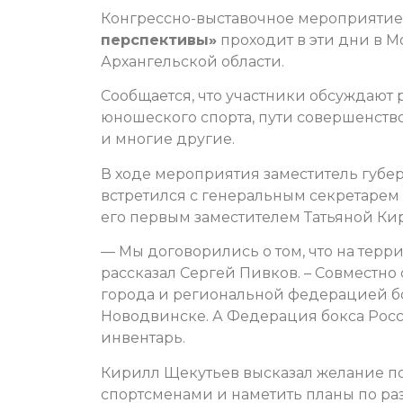
Конгрессно-выставочное мероприяти
перспективы»
проходит в эти дни в М
Архангельской области.
Сообщается, что участники обсуждают 
юношеского спорта, пути совершенств
и многие другие.
В ходе мероприятия заместитель губе
встретился с генеральным секретаре
его первым заместителем Татьяной Ки
— Мы договорились о том, что на терр
рассказал Сергей Пивков. – Совместно
города и региональной федерацией б
Новодвинске. А Федерация бокса Рос
инвентарь.
Кирилл Щекутьев высказал желание поб
спортсменами и наметить планы по раз