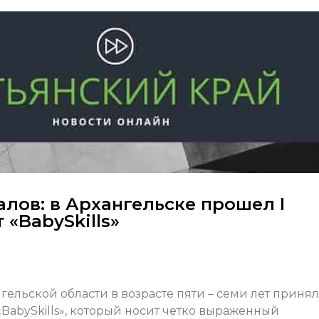
лов: в Архангельске прошел I
«BabySkills»
гельской области в возрасте пяти – семи лет приня
«BabySkills», который носит четко выраженный