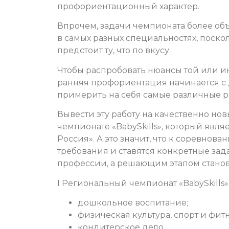
профориентационный характер.
Впрочем, задачи чемпионата более об
в самых разных специальностях, поскол
предстоит ту, что по вкусу.
Чтобы распробовать нюансы той или и
ранняя профориентация начинается с д
примерить на себя самые различные р
Вывести эту работу на качественно но
чемпионате «BabySkills», который яв
Россия». А это значит, что к соревно
требования и ставятся конкретные зад
профессии, а решающим этапом станов
I Региональный чемпионат «BabySkills
дошкольное воспитание;
физическая культура, спорт и фитн
кондитерское дело.