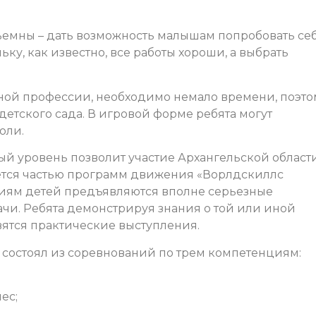
ъемны – дать возможность малышам попробовать се
ьку, как известно, все работы хороши, а выбрать
ной профессии, необходимо немало времени, поэто
етского сада. В игровой форме ребята могут
оли.
вый уровень позволит участие Архангельской област
ляется частью программ движения «Ворлдскиллс
ваниям детей предъявляются вполне серьезные
ачи. Ребята демонстрируя знания о той или иной
ятся практические выступления.
» состоял из соревнований по трем компетенциям:
ес;