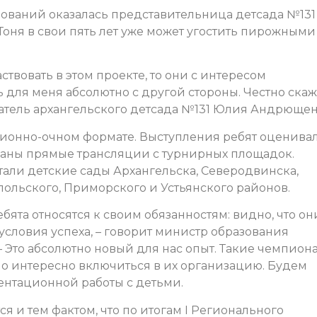
ований оказалась представительница детсада №131
оня в свои пять лет уже может угостить пирожными
твовать в этом проекте, то они с интересом
для меня абсолютно с другой стороны. Честно скаж
атель
архангельского детсада №131 Юлия Андрющен
ционно-очном формате. Выступления ребят оценива
ованы прямые трансляции с турнирных площадок.
тали д
етские сады Архангельска, Северодвинска,
польского, Приморского и Устьянского районов.
ебята относятся к своим обязанностям: видно, что он
 условия успеха, – говорит министр образования
– Это абсолютно новый для нас опыт. Такие чемпион
о интересно включиться в их организацию. Будем
ентационной работы с детьми.
 и тем фактом, что по итогам I Регионального