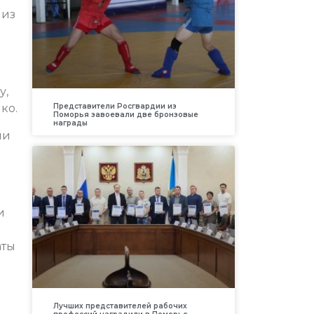
 из
у,
ко.
Представители Росгвардии из
Поморья завоевали две бронзовые
награды
ли
и
аты
Лучших представителей рабочих