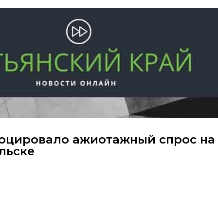
воцировало ажиотажный спрос на
льске