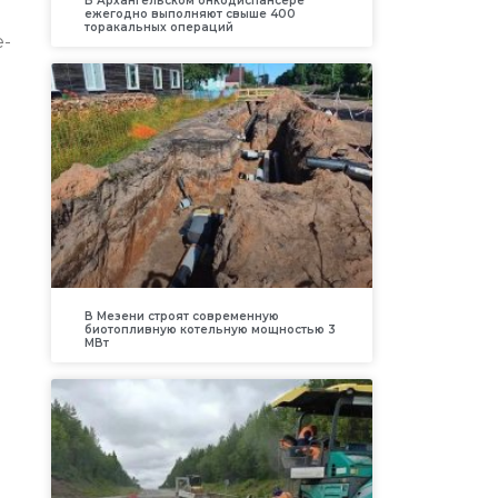
В Архангельском онкодиспансере
ежегодно выполняют свыше 400
торакальных операций
е-
В Мезени строят современную
биотопливную котельную мощностью 3
МВт