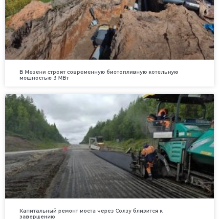
В Мезени строят современную биотопливную котельную
мощностью 3 МВт
Капитальный ремонт моста через Солзу близится к
завершению