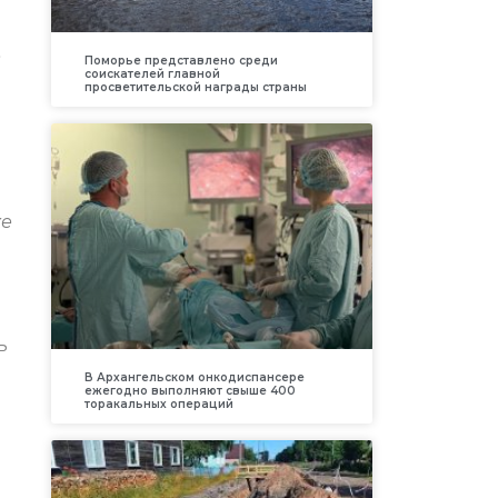
е
Поморье представлено среди
соискателей главной
просветительской награды страны
же
ь
В Архангельском онкодиспансере
ежегодно выполняют свыше 400
торакальных операций