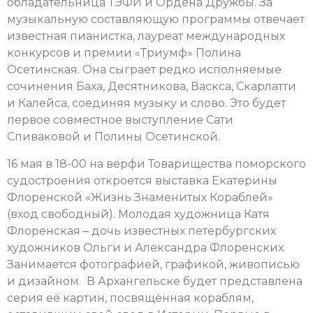
обладательница ТЭФИ и Ордена Дружбы. За
музыкальную составляющую программы отвечает
известная пианистка, лауреат международных
конкурсов и премии «Триумф» Полина
Осетинская. Она сыграет редко исполняемые
сочинения Баха, Десятникова, Васкса, Скарлатти
и Калейса, соединяя музыку и слово. Это будет
первое совместное выступление Сати
Спиваковой и Полины Осетинской.
16 мая в 18-00 на верфи Товарищества поморского
судостроения откроется выставка Екатерины
Флоренской «Жизнь Знаменитых Кораблей»
(вход свободный). Молодая художница Катя
Флоренская – дочь известных петербургских
художников Ольги и Александра Флоренских.
Занимается фотографией, графикой, живописью
и дизайном. В Архангельске будет представлена
серия её картин, посвящённая кораблям,