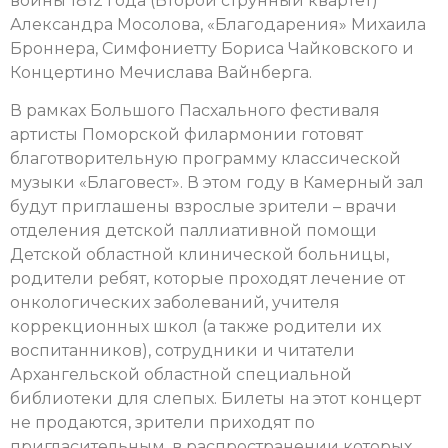
войны 1812 года (Второй струнный квартет)
Александра Мосолова, «Благодарения» Михаила
Броннера, Симфониетту Бориса Чайковского и
Концертино Мечислава Вайнберга.
В рамках Большого Пасхального фестиваля
артисты Поморской филармонии готовят
благотворительную программу классической
музыки «Благовест». В этом году в Камерный зал
будут приглашены взрослые зрители – врачи
отделения детской паллиативной помощи
Детской областной клинической больницы,
родители ребят, которые проходят лечение от
онкологических заболеваний, учителя
коррекционных школ (а также родители их
воспитанников), сотрудники и читатели
Архангельской областной специальной
библиотеки для слепых. Билеты на этот концерт
не продаются, зрители приходят по
пригласительным, в распространении которых