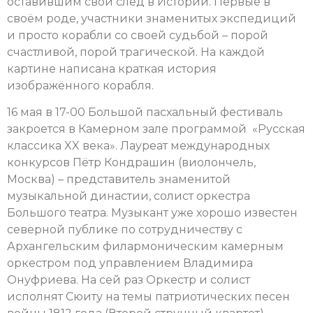
оставившим свой след в Истории. Первые в
своём роде, участники знаменитых экспедиций
и просто корабли со своей судьбой – порой
счастливой, порой трагической. На каждой
картине написана краткая история
изображённого корабля.
16 мая в 17-00 Большой пасхальный фестиваль
закроется в Камерном зале программой «Русская
классика XX века». Лауреат международных
конкурсов Пётр Кондрашин (виолончель,
Москва) – представитель знаменитой
музыкальной династии, солист оркестра
Большого театра. Музыкант уже хорошо известен
северной публике по сотрудничеству с
Архангельским филармоническим камерным
оркестром под управлением Владимира
Онуфриева. На сей раз Оркестр и солист
исполнят Сюиту на темы патриотических песен