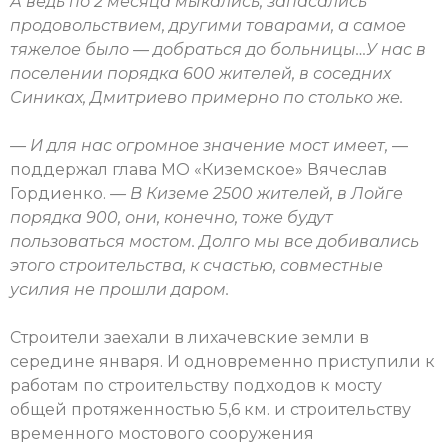
А ведь по 2 месяца мыкались, запасались
продовольствием, другими товарами, а самое
тяжелое было — добраться до больницы…У нас в
поселении порядка 600 жителей, в соседних
Синиках, Дмитриево примерно по столько же.
— И для нас огромное значение мост имеет,
—
поддержал глава МО «Киземское» Вячеслав
Гордиенко.
— В Киземе 2500 жителей, в Лойге
порядка 900, они, конечно, тоже будут
пользоваться мостом. Долго мы все добивались
этого строительства, к счастью, совместные
усилия не прошли даром.
Строители заехали в лихачевские земли в
середине января. И одновременно приступили к
работам по строительству подходов к мосту
общей протяженностью 5,6 км. и строительству
временного мостового сооружения