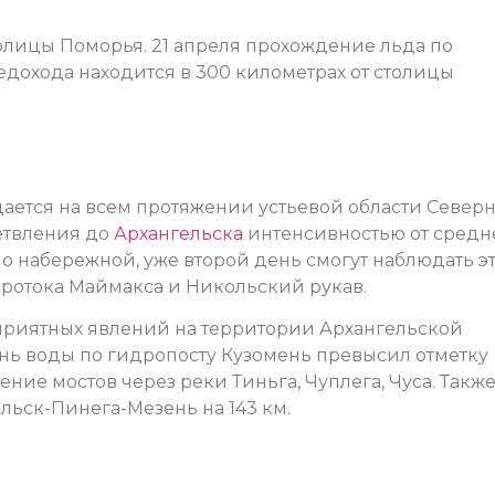
толицы Поморья. 21 апреля прохождение льда по
едохода находится в 300 километрах от столицы
ается на всем протяжении устьевой области Север
етвления до
Архангельска
интенсивностью от средн
по набережной, уже второй день смогут наблюдать э
ротока Маймакса и Никольский рукав.
приятных явлений на территории Архангельской
ень воды по гидропосту Кузомень превысил отметку
ение мостов через реки Тиньга, Чуплега, Чуса. Такж
льск-Пинега-Мезень на 143 км.