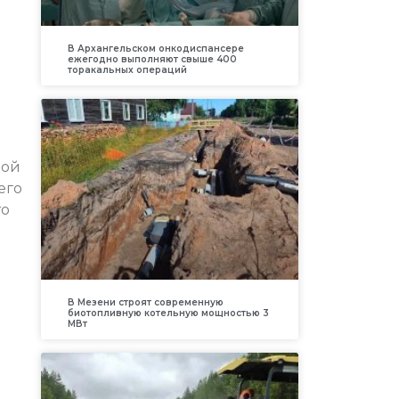
В Архангельском онкодиспансере
ежегодно выполняют свыше 400
торакальных операций
ной
его
то
В Мезени строят современную
е
биотопливную котельную мощностью 3
МВт