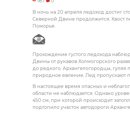
187
0
В ночь на 20 апреля ледоход достиг с
Северной Двине продолжится. Хвост л
Поморья.
Прохождение густого ледохода наблюд
Двины от рукавов Холмогорского разв
до редкого. Архангелогородцы, гуляя 
природное явление. Лед пропускают п
В настоящее время опасных и неблаго
области не наблюдается. Однако уров
450 см, при которой происходит затопл
подтопило участок автодороги Арханге