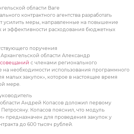
нгельской области Ваге
льного контрактного агентства разработать
ят усилить меры, направленные на повышение
ок и эффективности расходования бюджетных
етствующего поручения
ор Архангельской области Александр
х совещаний
с членами регионального
е на необходимости использования программного
я малых закупок», которое в настоящее время
ой мере.
руководитель
й области Андрей Копасов доложил первому
 Петросяну. Копасов пояснил, что модуль
и» предназначен для проведения закупок у
тракта до 600 тысяч рублей.