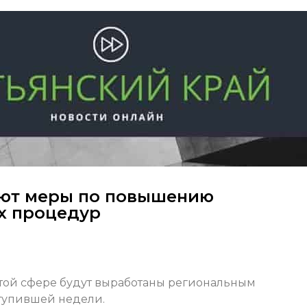
ают меры по повышению
х процедур
той сфере будут выработаны региональным
ступившей недели.