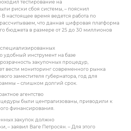
проходил тестирование на
были риски сбоя системы, – пояснил
– В настоящее время ведется работа по
рассчитываем, что данная цифровая платформа
го бюджета в размере от 25 до 30 миллионов
е специализированных
то удобный инструмент на базе
прозрачность закупочных процедур,
яет вести мониторинг современного рынка
рвого заместителя губернатора, год для
раммы – слишком долгий срок.
рактное агентство
роцедуры были централизованы, приводили к
ого финансирования.
нных закупок должно
 – заявил Ваге Петросян. – Для этого