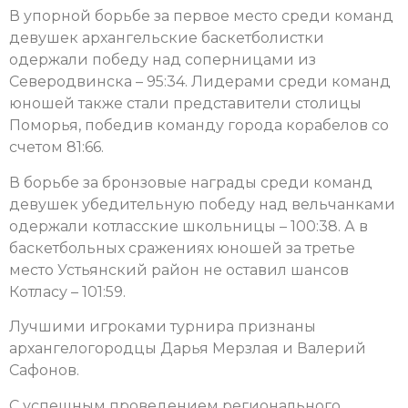
В упорной борьбе за первое место среди команд
девушек архангельские баскетболистки
одержали победу над соперницами из
Северодвинска – 95:34. Лидерами среди команд
юношей также стали представители столицы
Поморья, победив команду города корабелов со
счетом 81:66.
В борьбе за бронзовые награды среди команд
девушек убедительную победу над вельчанками
одержали котласские школьницы – 100:38. А в
баскетбольных сражениях юношей за третье
место Устьянский район не оставил шансов
Котласу – 101:59.
Лучшими игроками турнира признаны
архангелогородцы Дарья Мерзлая и Валерий
Сафонов.
С успешным проведением регионального