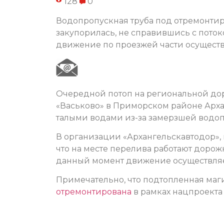
128
0
Водопропускная труба под отремонти
закупорилась, не справившись с поток
движение по проезжей части осуществ
Очередной потоп на региональной дор
«Васьково» в Приморском районе Архан
талыми водами из-за замерзшей водоп
В организации «Архангельскавтодор», 
что на месте перелива работают дорож
данный момент движение осуществляе
Примечательно, что подтопленная маги
отремонтирована
в рамках нацпроекта