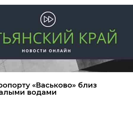
ропорту «Васьково» близ
талыми водами