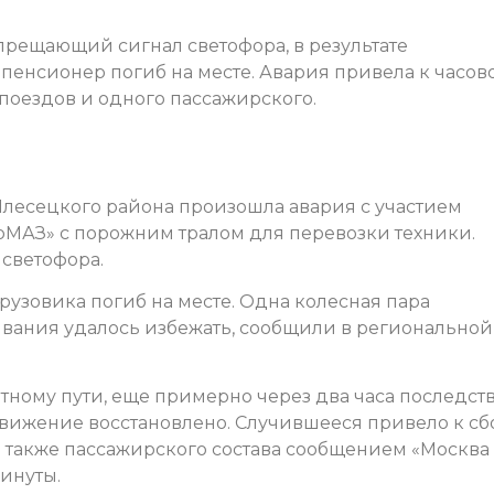
прещающий сигнал светофора, в результате
пенсионер погиб на месте. Авария привела к часов
поездов и одного пассажирского.
а Плесецкого района произошла авария с участием
ерМАЗ» с порожним тралом для перевозки техники.
светофора.
рузовика погиб на месте. Одна колесная пара
ывания удалось избежать, сообщили в региональной
етному пути, еще примерно через два часа последст
движение восстановлено. Случившееся привело к с
 а также пассажирского состава сообщением «Москва
минуты.