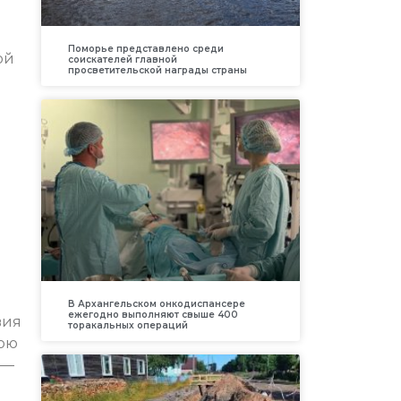
Поморье представлено среди
ой
соискателей главной
просветительской награды страны
В Архангельском онкодиспансере
ежегодно выполняют свыше 400
вия
торакальных операций
бою
 —