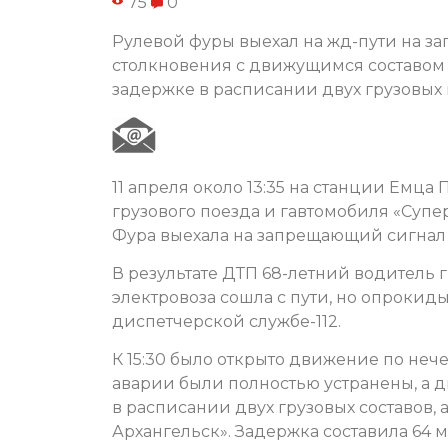
75
0
Рулевой фуры выехал на жд-пути на за
столкновения с движущимся составом 
задержке в расписании двух грузовых 
11 апреля около 13:35 на станции Емц
грузового поезда и гавтомобиля «Суп
Фура выехала на запрещающий сигнал 
В результате ДТП 68-летний водитель г
электровоза сошла с пути, но опрокид
диспетчерской службе-112.
К 15:30 было открыто движение по неч
аварии были полностью устранены, а 
в расписании двух грузовых составов,
Архангельск». Задержка составила 64 