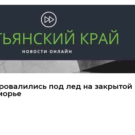
ровалились под лед на закрытой
морье