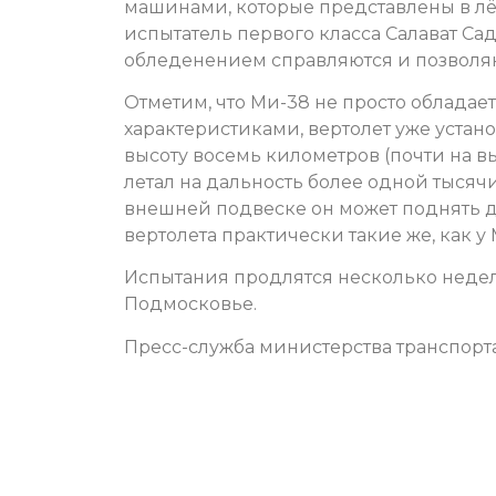
машинами, которые представлены в лёт
испытатель первого класса Салават Сад
обледенением справляются и позволяют
Отметим, что Ми-38 не просто облада
характеристиками, вертолет уже уста
высоту восемь километров (почти на вы
летал на дальность более одной тысяч
внешней подвеске он может поднять д
вертолета практически такие же, как у 
Испытания продлятся несколько недель,
Подмосковье.
Пресс-служба министерства транспорт