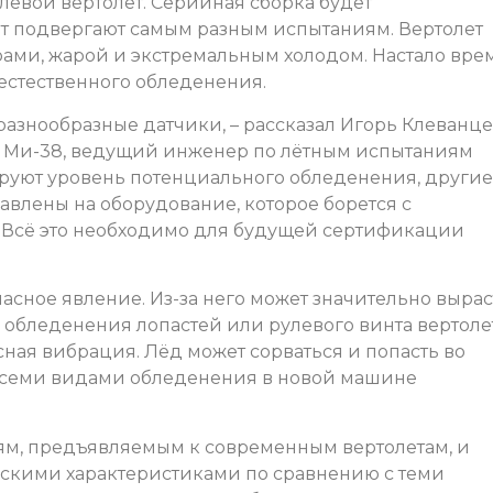
евой вертолет. Серийная сборка будет
рат подвергают самым разным испытаниям. Вертолет
рами, жарой и экстремальным холодом. Настало вре
х естественного обледенения.
азнообразные датчики, – рассказал Игорь Клеванце
 Ми-38, ведущий инженер по лётным испытаниям
ируют уровень потенциального обледенения, другие
авлены на оборудование, которое борется с
а. Всё это необходимо для будущей сертификации
асное явление. Из-за него может значительно выра
о обледенения лопастей или рулевого винта вертоле
сная вибрация. Лёд может сорваться и попасть во
всеми видами обледенения в новой машине
иям, предъявляемым к современным вертолетам, и
скими характеристиками по сравнению с теми