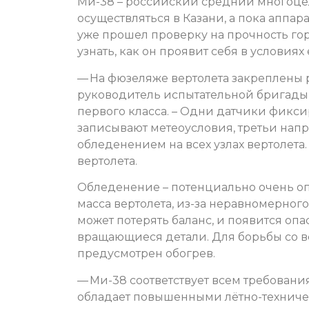
Ми-38 – российский средний многоцел
осуществляться в Казани, а пока аппа
уже прошел проверку на прочность го
узнать, как он проявит себя в условия
— На фюзеляже вертолета закреплены р
руководитель испытательной бригады
первого класса. – Одни датчики фикс
записывают метеоусловия, третьи напр
обледенением на всех узлах вертолет
вертолета.
Обледенение – потенциально очень оп
масса вертолета, из-за неравномерног
может потерять баланс, и появится опа
вращающиеся детали. Для борьбы со 
предусмотрен обогрев.
— Ми-38 соответствует всем требован
обладает повышенными лётно-техниче