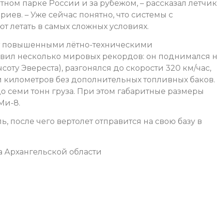
ном парке России и за рубежом, – рассказал летчик
риев. – Уже сейчас понятно, что системы с
 летать в самых сложных условиях.
ет повышенными лётно-техническими
новил несколько мировых рекордов: он поднимался 
соту Эвереста), разгонялся до скорости 320 км/час,
и километров без дополнительных топливных баков.
о семи тонн груза. При этом габаритные размеры
Ми-8.
 после чего вертолет отправится на свою базу в
а Архангельской области