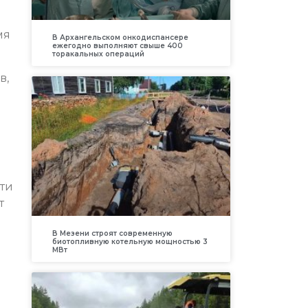
мя
В Архангельском онкодиспансере
ежегодно выполняют свыше 400
торакальных операций
в,
сти
т
В Мезени строят современную
биотопливную котельную мощностью 3
МВт