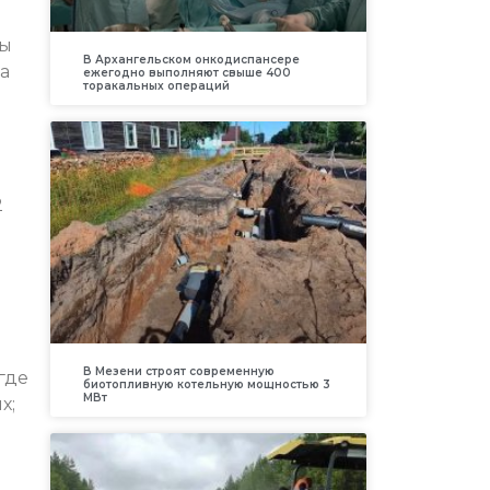
ры
В Архангельском онкодиспансере
а
ежегодно выполняют свыше 400
торакальных операций
2
В Мезени строят современную
где
биотопливную котельную мощностью 3
МВт
х;