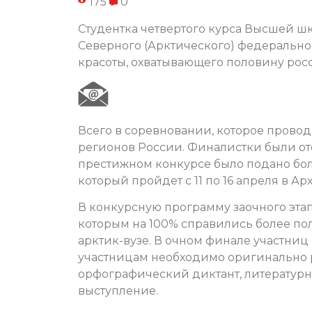
175
0
Студентка четвертого курса Высшей ш
Северного (Арктического) федеральног
красоты, охватывающего половину рос
Всего в соревновании, которое провод
регионов России. Финалистки были ото
престижном конкурсе было подано боле
который пройдет с 11 по 16 апреля в Ар
В конкурсную программу заочного этап
которым на 100% справились более по
арктик-вузе. В очном финале участниц
участницам необходимо оригинально ра
орфографический диктант, литературны
выступление.