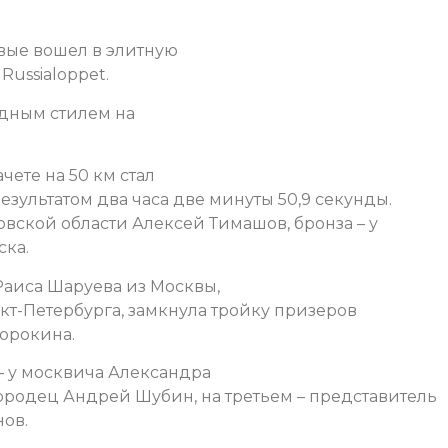
рвые вошел в элитную
ussialoppet.
одным стилем на
ете на 50 км стал
ультатом два часа две минуты 50,9 секунды.
овской области Алексей Тимашов, бронза – у
ка.
аиса Шаруева из Москвы,
нкт-Петербурга, замкнула тройку призеров
орокина.
– у москвича Александра
городец Андрей Шубин, на третьем – представитель
ов.