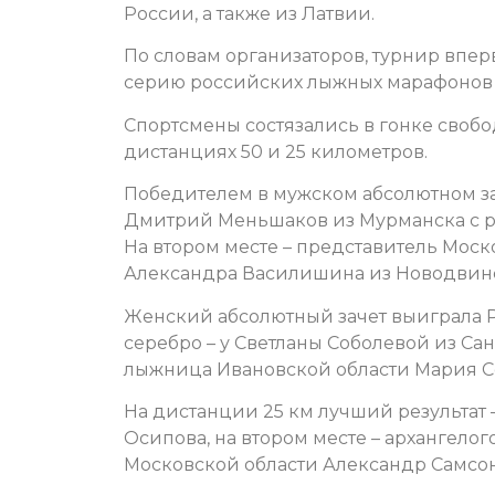
России, а также из Латвии.
По словам организаторов, турнир впе
серию российских лыжных марафонов R
Спортсмены состязались в гонке своб
дистанциях 50 и 25 километров.
Победителем в мужском абсолютном зач
Дмитрий Меньшаков из Мурманска с рез
На втором месте – представитель Моск
Александра Василишина из Новодвинс
Женский абсолютный зачет выиграла Р
серебро – у Светланы Соболевой из Са
лыжница Ивановской области Мария С
На дистанции 25 км лучший результат 
Осипова, на втором месте – архангело
Московской области Александр Самсон