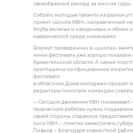
своеобразный рекорд за многие годы.
Собрать молодые таланты из разных у
проект «Школа КВН», направленный на
Клуба веселых и находчивых и обмен 
кавээновской среде командами.
Формат проведенных в «школах» занят
ними фестиваль уже хорошо показали 
Архангельской области. А самые подг
приглашены на официальное открытие
фестиваля
в областном Доме молодежи прошел ч
редакторы помогали командам соверш
— Сегодня движение КВН показывает, 
творческим ребятам нужна поддержка 
своей стороны стараемся предоставит
лиги КВН, – отметил заместитель губе
Пивков. – Благодаря совместной рабо