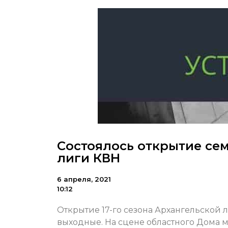
Состоялось открытие се
лиги КВН
6 апреля, 2021
10:12
Открытие 17-го сезона Архангельской 
выходные. На сцене областного Дома м