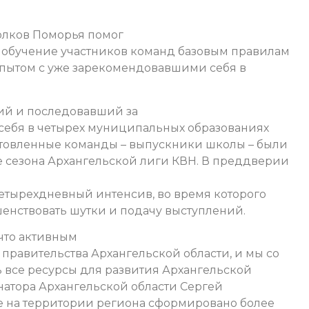
голков Поморья помог
 обучение участников команд базовым правилам
опытом с уже зарекомендовавшими себя в
ий и последовавший за
себя в четырех муниципальных образованиях
отовленные команды – выпускники школы – были
 сезона Архангельской лиги КВН. В преддверии
етырехдневный интенсив, во время которого
енствовать шутки и подачу выступлений.
что активным
правительства Архангельской области, и мы со
ь все ресурсы для развития Архангельской
рнатора Архангельской области Сергей
те на территории региона сформировано более