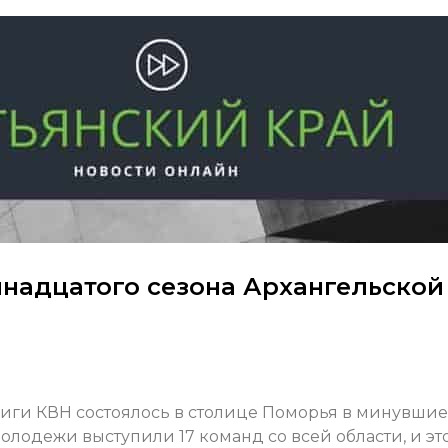
мнадцатого сезона Архангельской
лиги КВН состоялось в столице Поморья в минувшие
олодежи выступили 17 команд со всей области, и эт