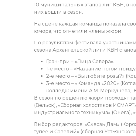
10 муниципальных этапов лиг КВН, в к
них вошли в сезон.
На сцене каждая команда показала сво
юмора, что отметили члены жюри.
По результатам фестиваля участниками 
сезона Архангельской лиги КВН стано
Гран-при – «Лица Севера».
1-е место – «Название потом прид
2-е место – «Вы любите розы?» (Кот
3-е место – «Команда «2020» (Кот
колледж имени А.М. Меркушева, К
В сезон по решению жюри проходят та
(Вельск), «Сборная холостяков ИСМАРТ
индустриального техникума» (Онега), «С
Выбор редакторов: «Сквозь Дам» (Коря
тупее и Савелий» (сборная Устьянского 