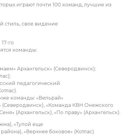
оторых играют почти 100 команд, лучшие из
й стиль, свое видение
17-го
вятся команды:
умаем» Архангельск» (Северодвинск);
лас);
ласский педагогический
отлас).
кже команды: «Вельрай»
» (Северодвинск), «Команда КВН Онежского
еня» (Архангельск), «По праву» (Архангельск).
жма), «Тупой еще
района), «Верхнее боковое» (Котлас).