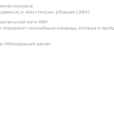
рамках конкурса
одвинск) и «Без стипухи» (сборная САФУ).
хангельской лиги КВН
юри определит сильнейшие команды, которые и прой
сти «Молодежный центр»