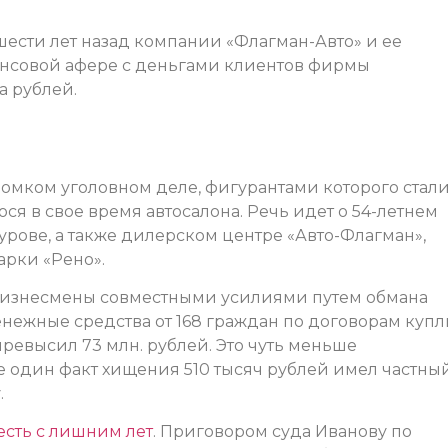
шести лет назад компании «Флагман-Авто» и ее
ансовой афере с деньгами клиентов фирмы
а рублей.
громком уголовном деле, фигурантами которого стал
 в свое время автосалона. Речь идет о 54-летнем
урове, а также дилерском центре «Авто-Флагман»,
рки «Рено».
 бизнесмены совместными усилиями путем обмана
енежные средства от 168 граждан по договорам купл
евысил 73 млн. рублей. Это чуть меньше
е один факт хищения 510 тысяч рублей имел частны
.
есть с лишним лет
. Приговором суда Иванову по