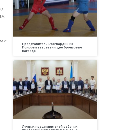
по
ра.
ами
Представители Росгвардии из
Поморья завоевали две бронзовые
награды
Лучших представителей рабочих